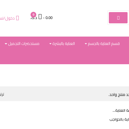
0
- 0.00 د.ك.‏
دخول/تس

قسم العناية بالجسم
العناية بالبشرة
مستحضرات التجميل
د منتج واحد.
ترت
ية بالحواجب