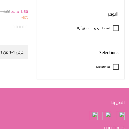
السعر
سعر
1.60 د.ك.‏
4.00 د.ك.‏
التوفر
عادي
‎-60%
السلع الموجودة بالمخزن أولا
Selections
عرض 1-1 من 1 منتج(منتجات)
Discounted
اتصل بنا
FOLLOW US