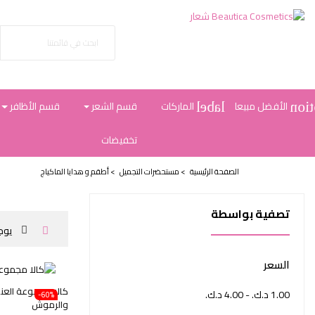
الأفضل مبيعا
الماركات
قسم الشعر
قسم الأظافر
label
desc
تخفيضات
الصفحة الرئيسية
>
مستحضرات التجميل
>
أطقم و هدايا الماكياج
تصفية بواسطة
يوج
السعر
كالا مجموعة العنا
1.00 د.ك.‏ - 4.00 د.ك.‏
‎-60%
والرموش