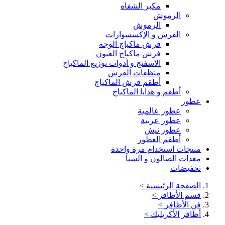
مكبر الشفاه
الرموش
الرموش
الفرش و الإكسسوارات
فرش ماكياج الوجه
فرش ماكياج العيون
الاسفنج و أدوات توزيع الماكياج
منظفات الفرش
أطقم فرش الماكياج
أطقم و هدايا الماكياج
عطور
عطور عالمية
عطور عربية
عطور نيش
أطقم العطور
منتجات استخدام مرة واحدة
معدات الصالون و السبا
تخفيضات
الصفحة الرئيسية
>
قسم الأظافر
>
فن الأظافر
>
أظافر الأكريليك
>