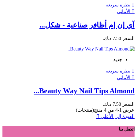

نظرة سريعة

الأماني
آي إن إم أظافر صناعية - شكل...
السعر
7.50 د.ك.‏
جديد

نظرة سريعة

الأماني
Beauty Way Nail Tips Almond...
السعر
7.50 د.ك.‏
عرض 1-4 من 4 منتج(منتجات)
العودة إلى الأعلى

اتصل بنا