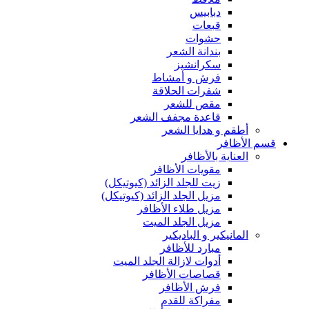
دبابيس
قبعات
حشوات
بندانة الشعر
سكرانشيز
فرش و أمشاط
شفرات الحلاقة
مقص للشعر
قاعدة مجفف الشعر
أطقم و هدايا الشعر
قسم الأظافر
العناية بالأظافر
مقويات الأظافر
زيت للجلد الزائد (كيوتيكل)
مزيل الجلد الزائد (كيوتيكل)
مزيل طلاء الأظافر
مزيل الجلد الميت
المانيكير و الباديكير
مبارد للأظافر
أدوات لازالة الجلد الميت
قصاصات الأظافر
فرش الأظافر
مفراكة للقدم