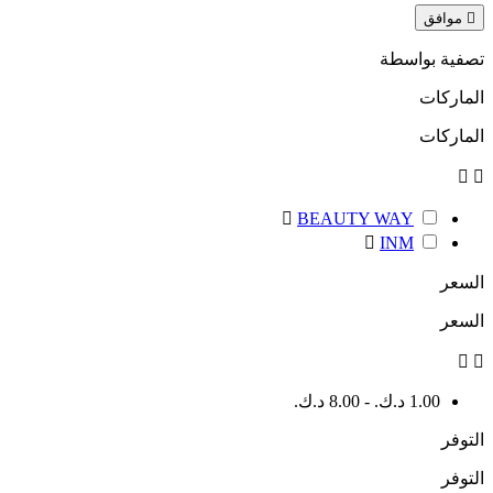

موافق
تصفية بواسطة
الماركات
الماركات



BEAUTY WAY

INM
السعر
السعر


1.00 د.ك.‏ - 8.00 د.ك.‏
التوفر
التوفر