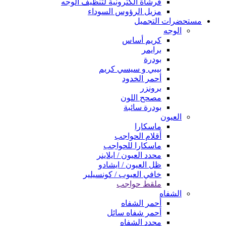
فرشاة الكترونية لتنظيف الوجه
مزيل الرؤوس السوداء
مستحضرات التجميل
الوجه
كريم أساس
برايمر
بودرة
بيبي و سيسي كريم
أحمر الخدود
برونزر
مصحح اللون
بودرة سائبة
العيون
ماسكارا
أقلام الحواجب
ماسكارا للحواجب
محدد العيون / ايلاينر
ظل العيون / ايشادو
خافي العيوب / كونسيلير
ملقط حواجب
الشفاه
أحمر الشفاه
أحمر شفاه سائل
محدد الشفاه