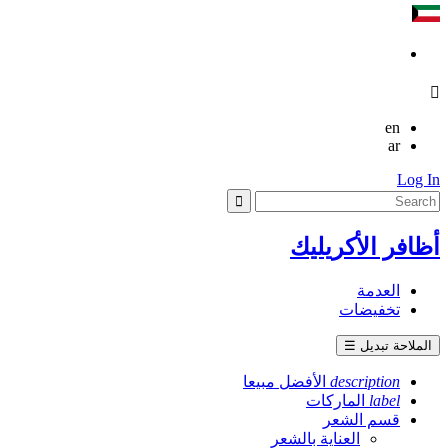

en
ar
Log In
أظافر الأكريليك
العدمة
تخفيضات
الملاحة تبديل
☰
description
الأفضل مبيعا
label
الماركات
قسم الشعر
العناية بالشعر