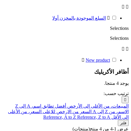



السلع الموجودة بالمخزن أولا
Selections
Selections



New product
أظافر الأكريليك
يوجد 4 منتجا.
ترتيب حسب:

المبيعات، من الأغلى إلى الأرخص
أفضل تطابق
اسم، A إلى Z
الاسم، من Z إلى A
السعر من الارخص للاعلى
السعر، من الأعلى
إلى الأقل
Reference, Z to A
Reference, A to Z
فلتر
عرض 1-4 من 4 منتج(منتجات)