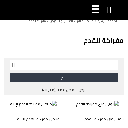

الصفحة الرئيسية
>
قسم الأظافر
>
المانيكير و الباديكير
>
مفراكة للقدم
مفراكة للقدم

فلتر
عرض 1-8 من 8 منتج(منتجات)
بيوتي واي مفراكة القدم...
ميامي مفراكة للقدم لإزالة...