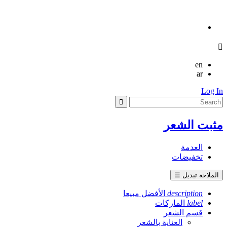

en
ar
Log In
مثبت الشعر
العدمة
تخفيضات
الملاحة تبديل
☰
description
الأفضل مبيعا
label
الماركات
قسم الشعر
العناية بالشعر