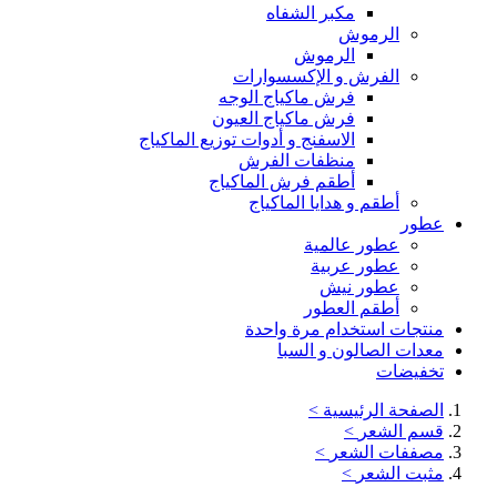
مكبر الشفاه
الرموش
الرموش
الفرش و الإكسسوارات
فرش ماكياج الوجه
فرش ماكياج العيون
الاسفنج و أدوات توزيع الماكياج
منظفات الفرش
أطقم فرش الماكياج
أطقم و هدايا الماكياج
عطور
عطور عالمية
عطور عربية
عطور نيش
أطقم العطور
منتجات استخدام مرة واحدة
معدات الصالون و السبا
تخفيضات
الصفحة الرئيسية
>
قسم الشعر
>
مصففات الشعر
>
مثبت الشعر
>