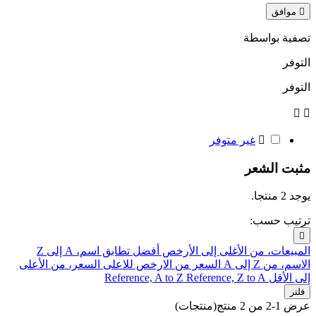

موافق
تصفية بواسطة
التوفر
التوفر



غير متوفر
مثبت الشعر
يوجد 2 منتجا.
ترتيب حسب:

المبيعات، من الأغلى إلى الأرخص
أفضل تطابق
اسم، A إلى Z
الاسم، من Z إلى A
السعر من الارخص للاعلى
السعر، من الأعلى
إلى الأقل
Reference, Z to A
Reference, A to Z
فلتر
عرض 1-2 من 2 منتج(منتجات)