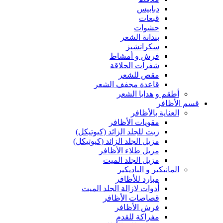
دبابيس
قبعات
حشوات
بندانة الشعر
سكرانشيز
فرش و أمشاط
شفرات الحلاقة
مقص للشعر
قاعدة مجفف الشعر
أطقم و هدايا الشعر
قسم الأظافر
العناية بالأظافر
مقويات الأظافر
زيت للجلد الزائد (كيوتيكل)
مزيل الجلد الزائد (كيوتيكل)
مزيل طلاء الأظافر
مزيل الجلد الميت
المانيكير و الباديكير
مبارد للأظافر
أدوات لازالة الجلد الميت
قصاصات الأظافر
فرش الأظافر
مفراكة للقدم