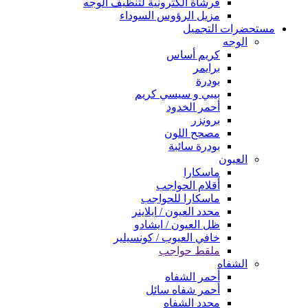
فرشاة الكترونية لتنظيف الوجه
مزيل الرؤوس السوداء
مستحضرات التجميل
الوجه
كريم أساس
برايمر
بودرة
بيبي و سيسي كريم
أحمر الخدود
برونزر
مصحح اللون
بودرة سائبة
العيون
ماسكارا
أقلام الحواجب
ماسكارا للحواجب
محدد العيون / ايلاينر
ظل العيون / ايشادو
خافي العيوب / كونسيلير
ملقط حواجب
الشفاه
أحمر الشفاه
أحمر شفاه سائل
محدد الشفاه